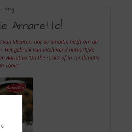
Living
ie Amaretto!
 van likeuren, dat de ambitie heeft om de
 Het gebruik van uitsluitend natuurlijke
van
Adriatico
‘On the rocks’
of in combinatie
an Tonic.
18