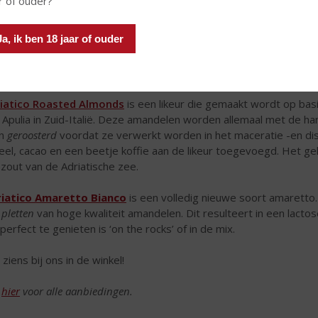
r of ouder?
Ja, ik ben 18 jaar of ouder
iatico Roasted Almonds
is een likeur die gemaakt wordt op bas
 Apulia in Zuid-Italië. Deze amandelen worden allemaal met de h
en
geroosterd
voordat ze verwerkt worden in het maceratie -en disti
eel, cacao en een beetje koffie aan de likeur toegevoegd. Het ge
zout van de Adriatische zee.
iatico Amaretto Bianco
is een volledig nieuwe soort amaretto
t
pletten
van hoge kwaliteit amandelen. Dit resulteert in een lacto
 perfect te genieten is ‘on the rocks’ of in de mix.
 ziens bij ons in de winkel!
k
hier
voor alle aanbiedingen.