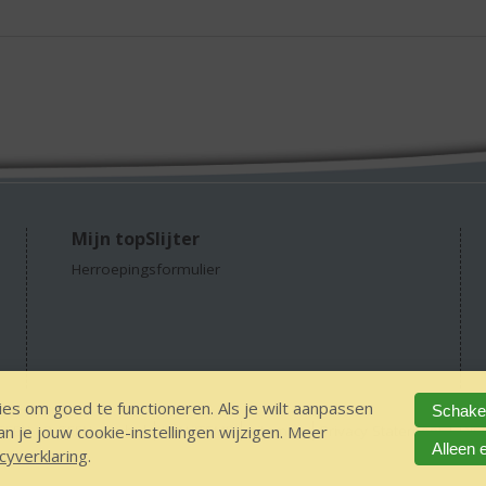
Mijn topSlijter
Herroepingsformulier
es om goed te functioneren. Als je wilt aanpassen
Schakel
 je jouw cookie-instellingen wijzigen. Meer
GEEN 18 GEEN alcohol
IDIN/ITSME
sitemap
Privacy Statement
Dis
Alleen 
cyverklaring
.