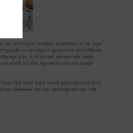
is van de hoogste kwaliteit amandelen uit de regio
and geplukt en vervolgens gedurende verschillende
llatieproces. In dit proces worden ook vanille,
heel wordt tot slot afgewerkt met een snuifje
. Deze fijne witte likeur wordt geproduceerd door
sevrije melklikeur met een alcoholgraad van 16%