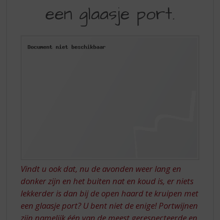
S
EEN
een glaasje port.
p
GLAASJE
r
PORT
i
n
g
n
a
a
r
d
e
n
a
v
i
g
Vindt u ook dat, nu de avonden weer lang en
a
donker zijn en het buiten nat en koud is, er niets
t
lekkerder is dan bij de open haard te kruipen met
i
een glaasje port? U bent niet de enige! Portwijnen
e
zijn namelijk één van de meest gerespecteerde en