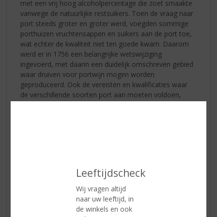
met een vrij hoog alcoholpercentage die zoet smaakte
vanwege de natuurlijke restsuikers. Toen de vraag naar
port steeds groter en groter werd, voegden sommige
porthuizen vruchtensappen en suikers aan de port toe,
wat echter de kwaliteit niet ten goede kwam. Daarom
werd er in 1756 een belangrijke wetswijziging
ingevoerd, met daarin een duidelijk omschreven gebied
waar druiven voor portwijn mogen worden
geproduceerd. Ook de vereisten en kwalificaties waar
de verschillende soorten port aan moeten voldoen,
werd hierin tot in detail beschreven. Hiernaast zijn ook
de maximale opbrengsten per perceel omschreven.
Deze wetgeving geldt in grote lijnen nu nog steeds.
Port bewaren
Leeftijdscheck
Wij vragen altijd
naar uw leeftijd, in
de winkels en ook