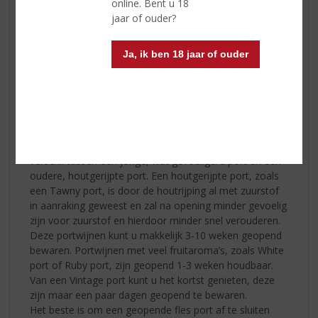
online. Bent u 18
jaar of ouder?
Ja, ik ben 18 jaar of ouder
Port is een versterkte wijn en heeft een hoger
suikergehalte en alcoholpercentage dan een klassieke
rode wijn. Hierdoor kunt u een geopende fles port
langer bewaren dan een fles rode wijn, al zit er ook
verschil tussen een jonge, wat gevoeligere port en een
oudere, houtgerijpte port. Een houtgerijpte port, zoals
een Tawny port, is door de houtrijping al met zuurstof
in aanraking geweest en zal na opening minder gevoelig
zijn voor zuurstof en hierdoor minder snel verouderen.
Deze portwijnen kunt u makkelijk 3-10 weken geopend
bewaren. Portwijnen met veel fruitaroma’s, zoals White
port of Ruby port, zijn geopend 1-3 weken houdbaar.
Van een Vintage port kunt u het kortst genieten, deze
zijn maar een paar dagen geopend te bewaren.
Het beste is om een geopende fles port af te sluiten