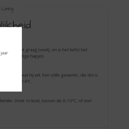
Living
ijkheid
gheid, praat graag (veel), en is het liefst het
 jaar
lade of hartige hapjes.
precies wat hij wil. Een stille genieter, die dol is
veer op 10-14ºC.
e familie. Drink ‘m koel, tussen de 6-10ºC, of met